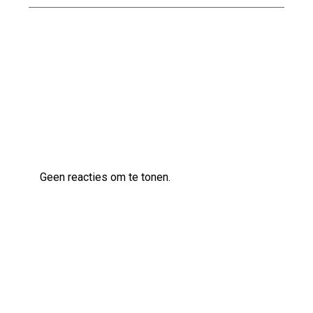
Effectieve oplossingen voor een vochtige
kelder in een oud huis
Laatste reacties
Geen reacties om te tonen.
Archief
augustus 2026