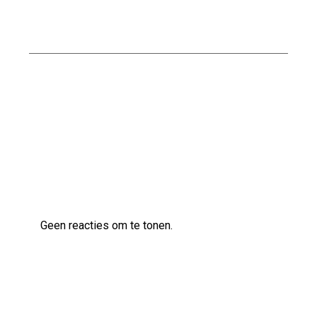
Zelf Vocht in de Kelder Bestrijden: Tips en
Adviezen
Alles over het Dichtstorten van een Kelder:
Tips en Advies
Laatste reacties
Geen reacties om te tonen.
Archief