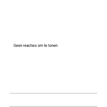
Tips en Advies
Laatste reacties
Geen reacties om te tonen.
Archief
augustus 2026
juli 2026