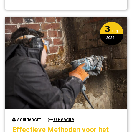
3
aug,
2026
soilidvocht
0 Reactie
Effectieve Methoden voor het