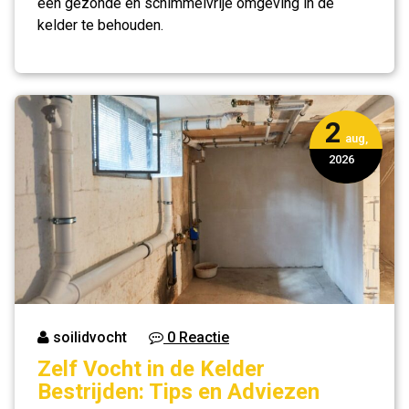
een gezonde en schimmelvrije omgeving in de
kelder te behouden.
2
aug,
2026
soilidvocht
0 Reactie
Zelf Vocht in de Kelder
Bestrijden: Tips en Adviezen