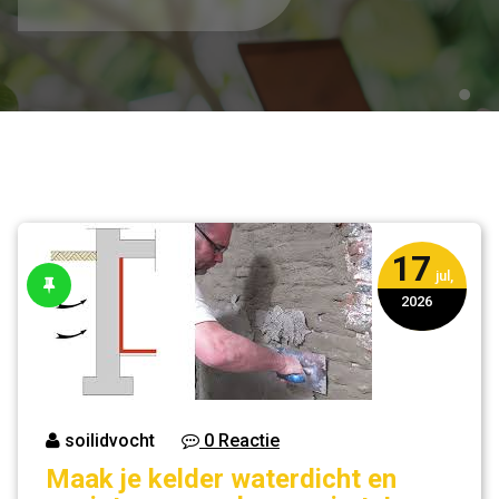
17
jul,
2026
soilidvocht
0 Reactie
Maak je kelder waterdicht en