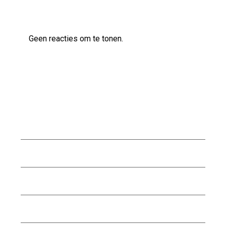
Laatste reacties
Geen reacties om te tonen.
Archief
augustus 2026
juli 2026
juni 2026
mei 2026