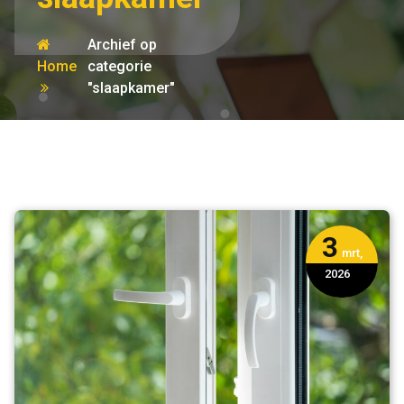
Archief op
Home
categorie
"slaapkamer"
3
mrt,
2026