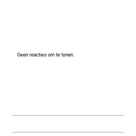
Laatste reacties
Geen reacties om te tonen.
Archief
augustus 2026
juli 2026