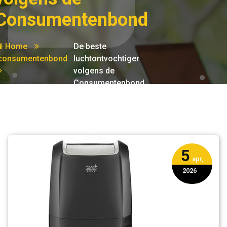
Consumentenbond
Home
De beste
consumentenbond
luchtontvochtiger
volgens de
Consumentenbond
5
apr,
2026