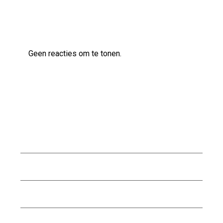
Laatste reacties
Geen reacties om te tonen.
Archief
augustus 2026
juli 2026
juni 2026
mei 2026