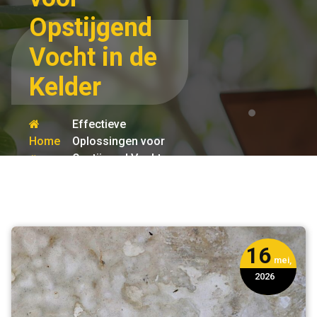
Opstijgend
Vocht in de
Kelder
Effectieve
Home
Oplossingen voor
Opstijgend Vocht
kelder
in de Kelder
16
mei,
2026