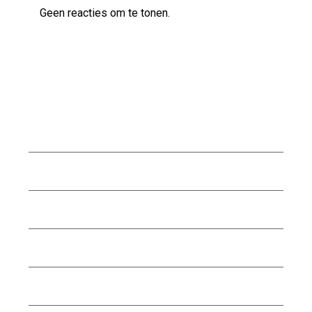
Geen reacties om te tonen.
Archief
augustus 2026
juli 2026
juni 2026
mei 2026
april 2026