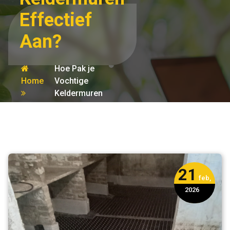
Effectief
Aan?
Hoe Pak je
Home
Vochtige
Keldermuren
kelder
Effectief Aan?
21
feb,
2026