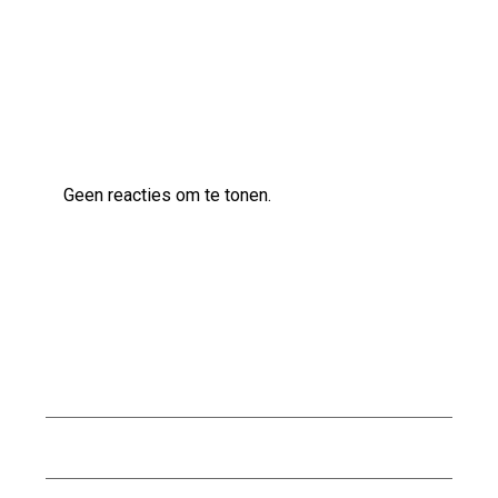
Laatste reacties
Geen reacties om te tonen.
Archief
augustus 2026
juli 2026