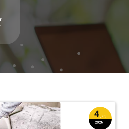
r
r
4
jan,
2026