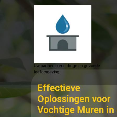
Spring
naar
de
inhoud
Uw partner in een droge en gezonde
leefomgeving.
Effectieve
Oplossingen voor
Vochtige Muren in