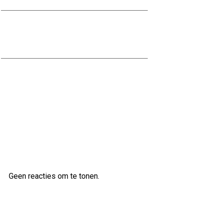
Alles over het Dichtstorten van een
Kelder: Tips en Advies
Tips voor het Effectief Vochtvrij
Maken van uw Kelder
Laatste reacties
Geen reacties om te tonen.