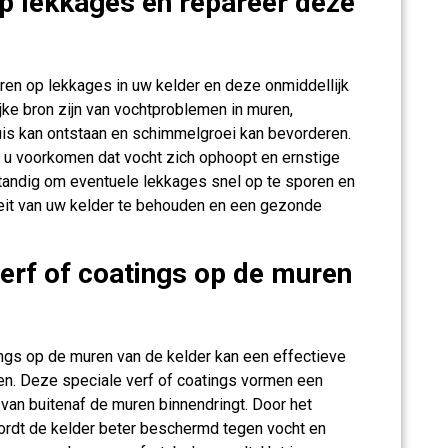
p lekkages en repareer deze
eren op lekkages in uw kelder en deze onmiddellijk
jke bron zijn van vochtproblemen in muren,
uis kan ontstaan en schimmelgroei kan bevorderen.
t u voorkomen dat vocht zich ophoopt en ernstige
tandig om eventuele lekkages snel op te sporen en
teit van uw kelder te behouden en een gezonde
erf of coatings op de muren
ngs op de muren van de kelder kan een effectieve
en. Deze speciale verf of coatings vormen een
an buitenaf de muren binnendringt. Door het
rdt de kelder beter beschermd tegen vocht en