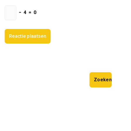
−
4
=
0
Zoeken
Zoeken
Laatste artikelen