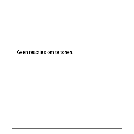
Laatste reacties
Geen reacties om te tonen.
Archief
augustus 2026
juli 2026