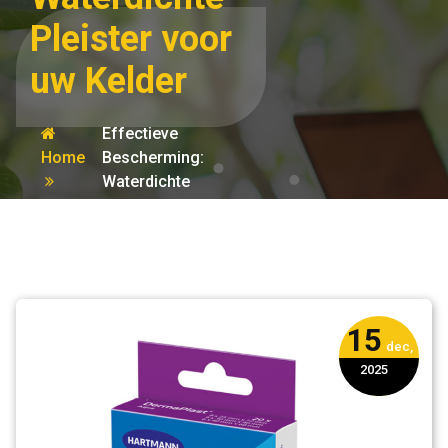
Pleister voor
uw Kelder
Effectieve
Home
Bescherming:
Waterdichte
kelder
Pleister voor uw
Kelder
15
dec,
2025