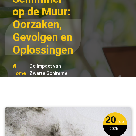
op de Muur:
Oorzaken,
Gevolgen en
Oplossingen
De Impact van
Home
Zwarte Schimmel
op de Muur:
muur
Oorzaken,
Gevolgen en
Oplossingen
20
feb,
2026