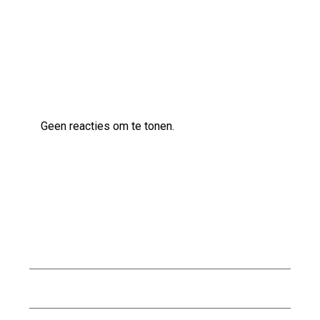
Laatste reacties
Geen reacties om te tonen.
Archief
augustus 2026
juli 2026