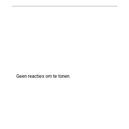
Effectieve Methoden voor het Bestrijden van
Vocht in de Kelder
Laatste reacties
Geen reacties om te tonen.
Archief
augustus 2026