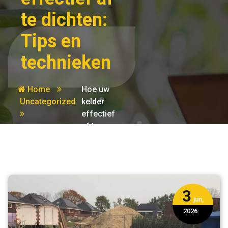
te dichten:
Tips en
technieken
Home
Hoe uw
Uncategorized
kelder
effectief
af te
dichten:
Tips en
technieken
3
jun,
2026