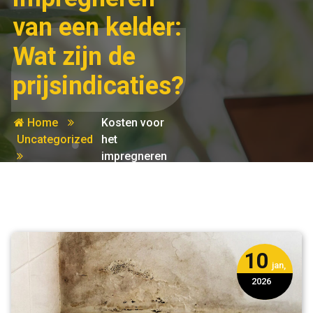
van een kelder:
Wat zijn de
prijsindicaties?
Home
Kosten voor
Uncategorized
het
impregneren
van een kelder:
Wat zijn de
prijsindicaties?
10
jan,
2026