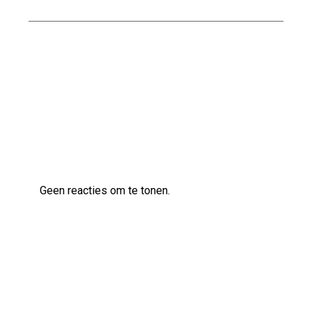
Tips voor het Effectief Vochtvrij Maken van
uw Kelder
Laatste reacties
Geen reacties om te tonen.
Archief
augustus 2026