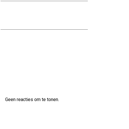
Effectieve Methoden voor het
Bestrijden van Vocht in de Kelder
Zelf Vocht in de Kelder Bestrijden:
Tips en Adviezen
Laatste reacties
Geen reacties om te tonen.