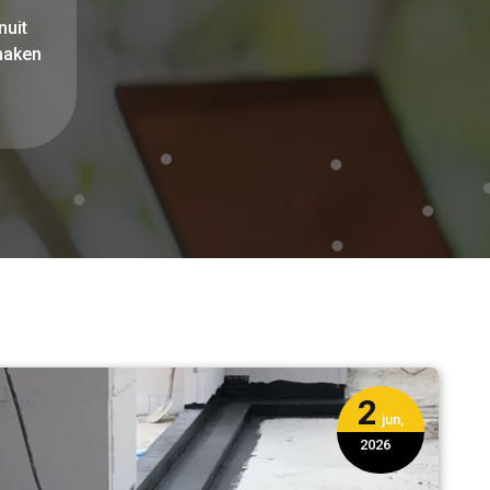
nuit
 maken
2
jun,
2026