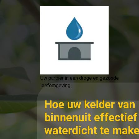
Spring
naar
de
inhoud
Uw partner in een droge en gezonde
leefomgeving.
Hoe uw kelder van
binnenuit effectief
waterdicht te mak