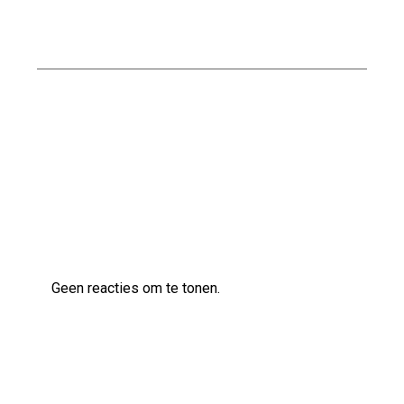
Effectieve oplossingen voor een vochtige
kelder in een oud huis
Effectieve Methoden voor het Bestrijden van
Vocht in de Kelder
Laatste reacties
Geen reacties om te tonen.
Archief