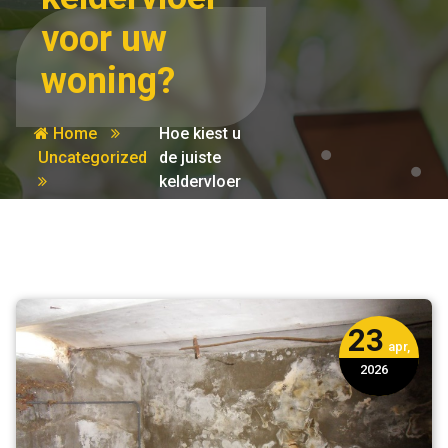
voor uw
woning?
Home
Hoe kiest u
Uncategorized
de juiste
keldervloer
voor uw
woning?
23
apr,
2026