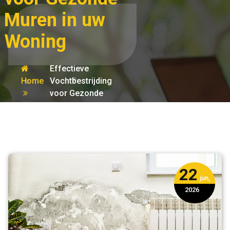
Muren in uw
Woning
Effectieve
Home
Vochtbestrijding
voor Gezonde
muur
Muren in uw
Woning
22
jun,
2026