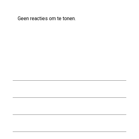
Geen reacties om te tonen.
Archief
augustus 2026
juli 2026
juni 2026
mei 2026