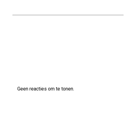
kelder in een oud huis
Effectieve Methoden voor het Bestrijden van
Vocht in de Kelder
Laatste reacties
Geen reacties om te tonen.
Archief