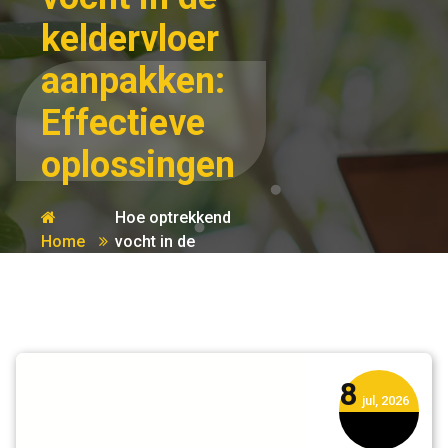
keldervloer
aanpakken:
Effectieve
oplossingen
Hoe optrekkend
Home
vocht in de
vochtige
keldervloer
muren
aanpakken:
Effectieve
oplossingen
8
jul, 2026