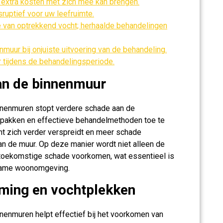
t extra kosten met zich mee kan brengen.
sruptief voor uw leefruimte.
ie van optrekkend vocht; herhaalde behandelingen
muur bij onjuiste uitvoering van de behandeling.
ur tijdens de behandelingsperiode.
an de binnenmuur
nnenmuren stopt verdere schade aan de
 pakken en effectieve behandelmethoden toe te
t zich verder verspreidt en meer schade
an de muur. Op deze manier wordt niet alleen de
 toekomstige schade voorkomen, wat essentieel is
zame woonomgeving.
ing en vochtplekken
nenmuren helpt effectief bij het voorkomen van