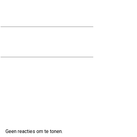
Effectieve Methoden voor het
Bestrijden van Vocht in de Kelder
Zelf Vocht in de Kelder Bestrijden:
Tips en Adviezen
Alles over het Dichtstorten van een
Kelder: Tips en Advies
Laatste reacties
Geen reacties om te tonen.