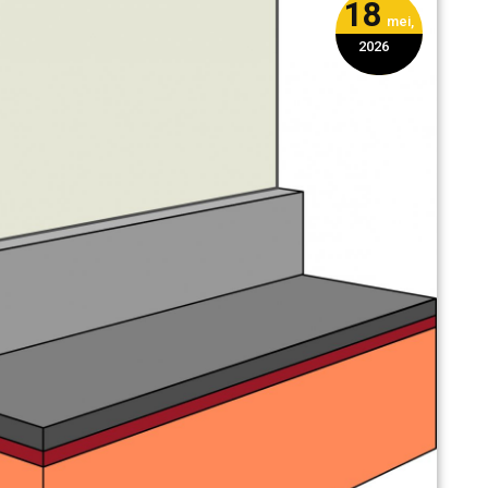
18
mei,
2026