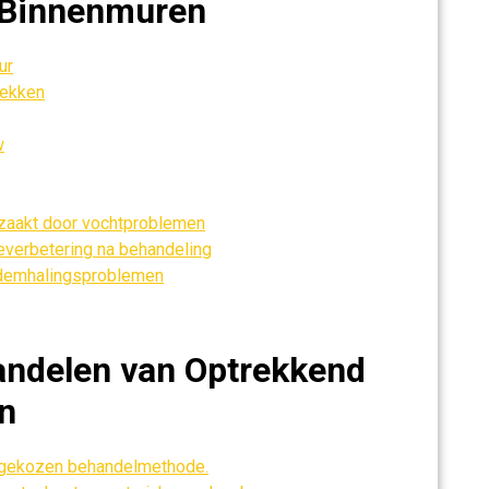
 Binnenmuren
ur
lekken
w
zaakt door vochtproblemen
ieverbetering na behandeling
 ademhalingsproblemen
andelen van Optrekkend
n
de gekozen behandelmethode.