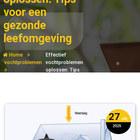
voor een
gezonde
leefomgeving
Home
Effectief
vochtproblemen
vochtproblemen
oplossen: Tips
voor een
gezonde
leefomgeving
27
okt,
2025