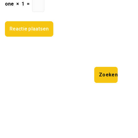
one
×
1
=
Zoeken
Zoeken
Laatste artikelen
Effectieve Oplossingen voor Optrekkend